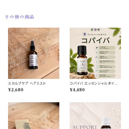
その他の商品
スカルプケア ヘアミスト
コパイバ エッセンシャルオイル 1
0ml
¥2,680
¥4,480