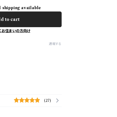
l shipping available
d to cart
にお住まいの方向け
通報する
(27)