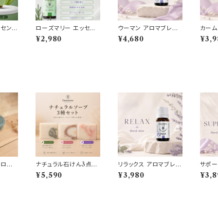
ッセンシ
ローズマリー エッセン
ウーマン アロマブレン
カーム
シャルオイル
ド
¥2,980
¥4,680
¥3,9
｜ロー
ナチュラル石けん3点セ
リラックス アロマブレン
サポー
ツリー・
ット
ド
ド
¥5,590
¥3,980
¥3,8