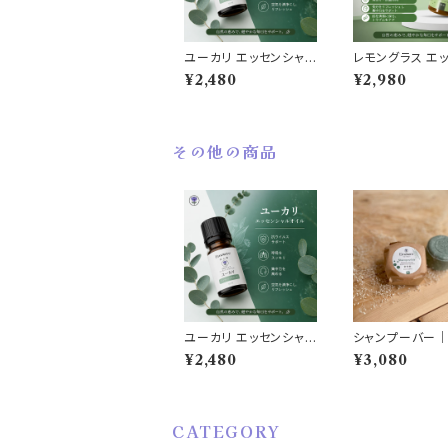
ユーカリ エッセンシャル
レモングラス エ
オイル
ャルオイル
¥2,480
¥2,980
その他の商品
ユーカリ エッセンシャル
シャンプーバー
オイル
ズマリー・ティー
¥2,480
¥3,080
ペパーミント
CATEGORY